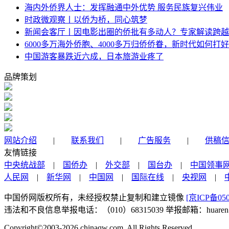
海内外侨界人士：发挥融通中外优势 服务民族复兴伟业
时政微观察丨以侨为桥，同心筑梦
新闻会客厅丨因电影出圈的侨批有多动人？专家解读跨越
6000多万海外侨胞、4000多万归侨侨眷，新时代如何打好
中国游客暴跌近六成，日本旅游业疼了
品牌策划
网站介绍
|
联系我们
|
广告服务
|
供稿
友情链接
中央统战部
|
国侨办
|
外交部
|
国台办
|
中国领事
人民网
|
新华网
|
中国网
|
国际在线
|
央视网
|
中国侨网版权所有，未经授权禁止复制和建立镜像
[京ICP备050
违法和不良信息举报电话：（010）68315039 举报邮箱：huaren@chi
Copyright©2003-2026
chinaqw.com. All Rights Reserved