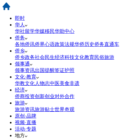
即时
华人
华社
留学
华媒
移民
华助中心
侨务
各地侨讯
侨界心语
政策法规
华侨历史
侨务直通车
侨乡
侨乡政务
社会民生
经济科技
文化教育
民俗旅游
领事通
领事资讯
出国提醒
签证护照
文化·教育
华教
文化
人物志
中医
美食
非遗
经济
侨商投资
创新创业
对外合作
旅游
旅游资讯
旅游贴士
世界奇观
原创·品牌
视频·直播
活动·专题
地方