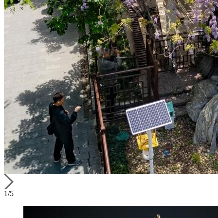
1
/
5