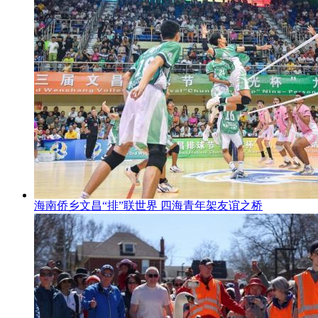
海南侨乡文昌“排”联世界 四海青年架友谊之桥