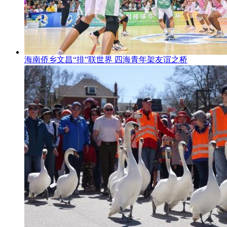
海南侨乡文昌“排”联世界 四海青年架友谊之桥