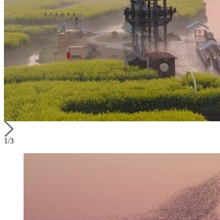
1
/
3