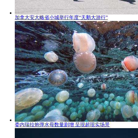
加拿大安大略省小城举行年度“天鹅大游行”
委内瑞拉炮弹水母数量剧增 呈现超现实场景