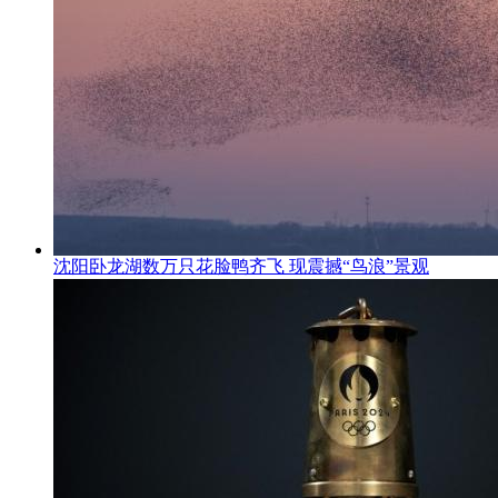
沈阳卧龙湖数万只花脸鸭齐飞 现震撼“鸟浪”景观