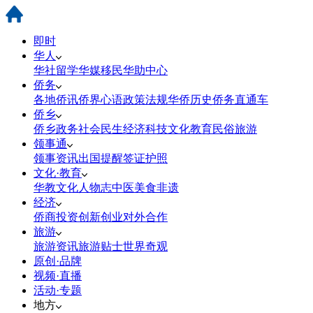
即时
华人
华社
留学
华媒
移民
华助中心
侨务
各地侨讯
侨界心语
政策法规
华侨历史
侨务直通车
侨乡
侨乡政务
社会民生
经济科技
文化教育
民俗旅游
领事通
领事资讯
出国提醒
签证护照
文化·教育
华教
文化
人物志
中医
美食
非遗
经济
侨商投资
创新创业
对外合作
旅游
旅游资讯
旅游贴士
世界奇观
原创·品牌
视频·直播
活动·专题
地方