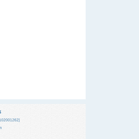
事
02001262]
n