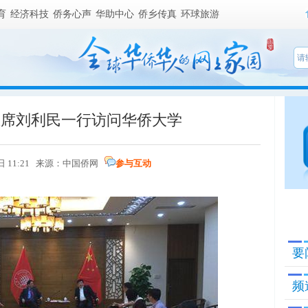
育
经济科技
侨务心声
华助中心
侨乡传真
环球旅游
主席刘利民一行访问华侨大学
日 11:21 来源：
中国侨网
参与互动
要
频