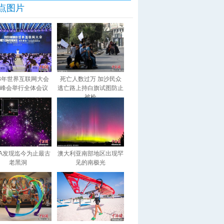
点图片
23年世界互联网大会
死亡人数过万 加沙民众
峰会举行全体会议
逃亡路上持白旗试图防止
被枪
SA发现迄今为止最古
澳大利亚南部地区出现罕
老黑洞
见的南极光