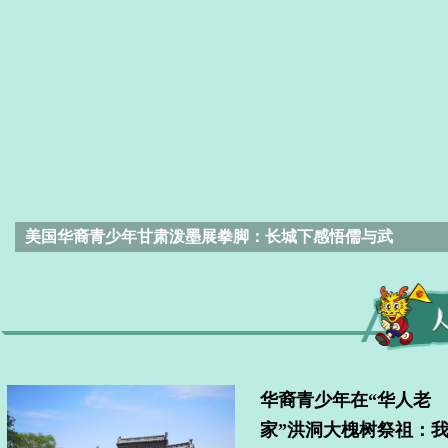
美国华裔青少年甘肃泼墨展拳脚：长城下感悟儒与武
华裔青少年在“华人老
家”洪洞大槐树祭祖：