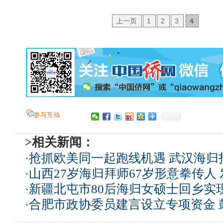
上一页
1
2
3
4
参与互动
>相关新闻：
·
抢抓欧美同一起跑线机遇 武汉海归
·
山西27岁海归拜师67岁形意拳传人
·
新疆北屯市80后海归女硕士回乡实
·
合肥市政协委员建言设立专项资金 