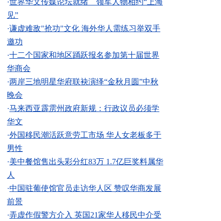
·
世界华文传媒论坛就绪 领军人物相约“上海
见”
·
谦虚难敌"抢功"文化 海外华人需练习举双手
邀功
·
十二个国家和地区踊跃报名参加第十届世界
华商会
·
两岸三地明星华府联袂演绎“金秋月圆”中秋
晚会
·
马来西亚霹雳州政府新规：行政议员必须学
华文
·
外国移民潮活跃意劳工市场 华人女老板多于
男性
·
美中餐馆售出头彩分红83万 1.7亿巨奖料属华
人
·
中国驻葡使馆官员走访华人区 赞叹华商发展
前景
·
弄虚作假警方介入 英国21家华人移民中介受