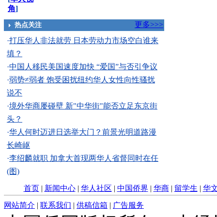
角
]
更多>>>
热点关注
·
打压华人非法就劳 日本劳动力市场空白谁来
填？
·
中国人移民美国速度加快 “爱国”与否引争议
·
弱势≠弱者 饱受困扰纽约华人女性向性骚扰
说不
·
境外华商屡碰壁 新"中华街"能否立足东京街
头？
·
华人何时迈进日选举大门？前景光明道路漫
长崎岖
·
李绍麟就职 加拿大首现两华人省督同时在任
(图)
首页
|
新闻中心
|
华人社区
|
中国侨界
|
华商
|
留学生
|
华
网站简介
|
联系我们
|
供稿信箱
|
广告服务