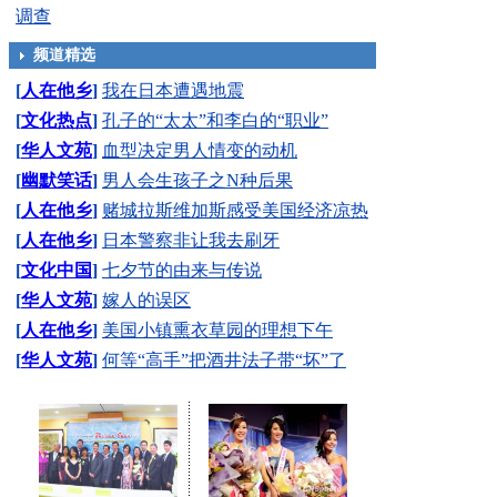
调查
频道精选
[
人在他乡
]
我在日本遭遇地震
[
文化热点
]
孔子的“太太”和李白的“职业”
[
华人文苑
]
血型决定男人情变的动机
[
幽默笑话
]
男人会生孩子之N种后果
[
人在他乡
]
赌城拉斯维加斯感受美国经济凉热
[
人在他乡
]
日本警察非让我去刷牙
[
文化中国
]
七夕节的由来与传说
[
华人文苑
]
嫁人的误区
[
人在他乡
]
美国小镇熏衣草园的理想下午
[
华人文苑
]
何等“高手”把酒井法子带“坏”了