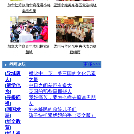
加华社筹款助华裔花滑小将
亚洲小姐美东赛区竞选揭晓
备战冬奥
加拿大华裔青年求职探索新
柔州马华64名中央代表力挺
领域
蔡细历
更多>>>
侨网论坛
[
异域唐
横比中、英、美三国的文化元素
-
人
]
之最
[
留学他
-
中日之间差距有多大
乡
]
-
英国的那些事那些人
[
寻根问
我好痛苦，要怎么样去原谅男朋
-
祖
]
友
[
回国发
-
外来移民的总统儿子们
展
]
-
孩子快抓紧妈妈的手（英文版）
[
华文教
育
]
[
华人视