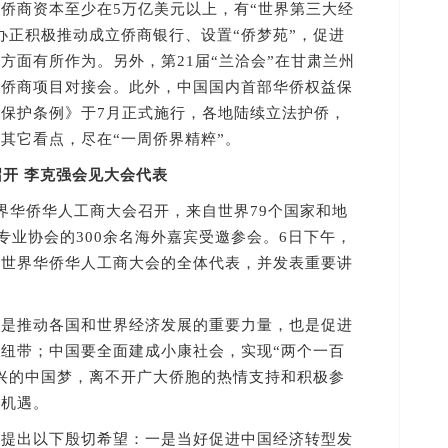
侨商资本至少在5万亿美元以上，有“世界第三大经
办正积极推动成立侨商银行、设置“侨梦苑”，促进
”方面有所作为。另外，第21届“兰洽会”在甘肃兰州
”侨商项目对接会。此外，中国国内首部华侨权益保
保护条例》于7月正式施行，各地陆续立法护侨，
其它看点，尽在“一周侨界精粹”。
召开
李克强会见大会代表
华侨华人工商大会召开，来自世界79个国家和地
专业协会的300余名海外嘉宾受邀参会。6日下午，
届世界华侨华人工商大会的全体代表，并发表重要讲
推动各国和世界经济发展的重要力量，也是促进
纽带；中国要全面建成小康社会，实现“两个一百
兴的中国梦，离不开广大侨胞的热情支持和积极参
多机遇。
出以下殷切希望：一是当好促进中国经济转型发