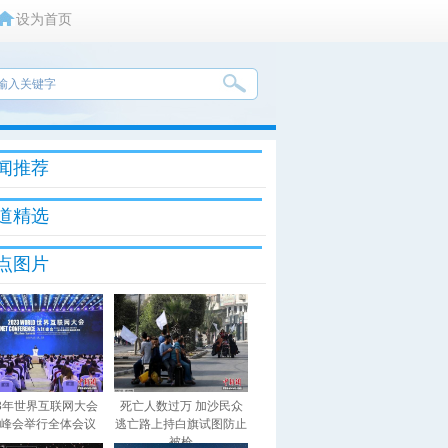
设为首页
闻推荐
道精选
点图片
23年世界互联网大会
死亡人数过万 加沙民众
峰会举行全体会议
逃亡路上持白旗试图防止
被枪