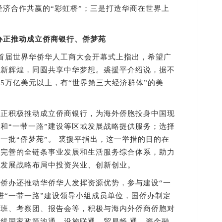
经济合作共赢的“彩虹桥”；三是打造华商在世界上
办正推动成立侨商银行、侨梦苑
届世界华侨华人工商大会开幕式上指出，希望广
业新辉煌，同圆共享中华梦想。裘援平介绍说，据不
5万亿美元以上，有“世界第三大经济群体”的美
积极推动成立侨商银行，为海外侨胞投身中国现
和“一带一路”建设等区域发展战略提供服务；选择
一批“侨梦苑”。 裘援平指出，这一举措的目的在
更完善的全链条事业发展和生活服务综合体系，助力
大发展战略布局中投资兴业、创新创业。
办还推动华侨华人发挥资源优势，参与建设“一
进“一带一路”建设领导小组成员单位，国侨办制定
习班、考察团、报告会等，积极与海内外侨商侨胞对
沿线国家政策沟通、设施联通、贸易畅 通、资金融