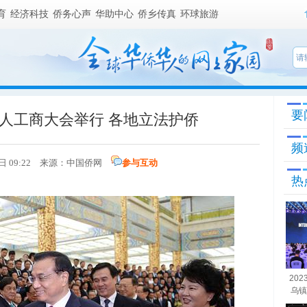
育
经济科技
侨务心声
华助中心
侨乡传真
环球旅游
要
人工商大会举行 各地立法护侨
频
0日 09:22 来源：
中国侨网
参与互动
热
20
乌镇