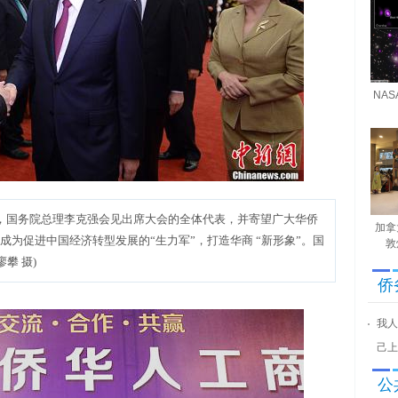
NA
，国务院总理李克强会见出席大会的全体代表，并寄望广大华侨
加拿
成为促进中国经济转型发展的“生力军”，打造华商 “新形象”。国
敦
攀 摄)
侨
我人
己上
公