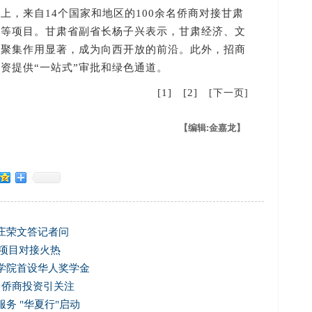
，来自14个国家和地区的100余名侨商对接甘肃
源等项目。甘肃省副省长杨子兴表示，甘肃经济、文
台聚集作用显著，成为向西开放的前沿。此外，招商
资提供“一站式”审批和绿色通道。
[1]
[2]
[下一页]
【编辑:金嘉龙】
 庄荣文答记者问
侨项目对接火热
学院首设华人奖学金
 侨商投资引关注
务 "华夏行"启动