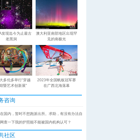
SA发现迄今为止最古
澳大利亚南部地区出现罕
老黑洞
见的南极光
大多伦多举行“穿越
2023年全国帆板冠军赛
煌暨艺术创新展”
在广西北海落幕
务咨询
在国内，暂时不想跑派出所。求助，有没有办法自
网查一下我的护照能不能被国内机构认可？
共社区