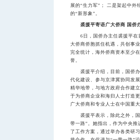
展的“生力军”； 二是架起中外
的“新形象”。
裘援平寄语广大侨商
国侨
6日，国侨办主任裘援平在首
大侨商侨胞抓住机遇，共创事
完全统计，海外侨商资本至少在
誉。
裘援平介绍，目前，国侨办正
代化建设、参与京津冀协同发展
精华地带，与地方政府合作建立
于为侨商企业和海归人士打造
广大侨商和专业人士在中国重
裘援平表示，除此之外，国侨
带一路”。她指出，作为中央推
了工作方案，通过举办各类研
接合作，在促进与“一带一路”