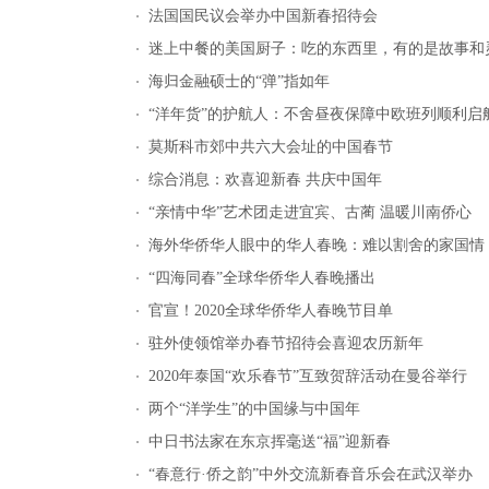
法国国民议会举办中国新春招待会
迷上中餐的美国厨子：吃的东西里，有的是故事和
海归金融硕士的“弹”指如年
“洋年货”的护航人：不舍昼夜保障中欧班列顺利启
莫斯科市郊中共六大会址的中国春节
综合消息：欢喜迎新春 共庆中国年
“亲情中华”艺术团走进宜宾、古蔺 温暖川南侨心
海外华侨华人眼中的华人春晚：难以割舍的家国情
“四海同春”全球华侨华人春晚播出
官宣！2020全球华侨华人春晚节目单
驻外使领馆举办春节招待会喜迎农历新年
2020年泰国“欢乐春节”互致贺辞活动在曼谷举行
两个“洋学生”的中国缘与中国年
中日书法家在东京挥毫送“福”迎新春
“春意行·侨之韵”中外交流新春音乐会在武汉举办